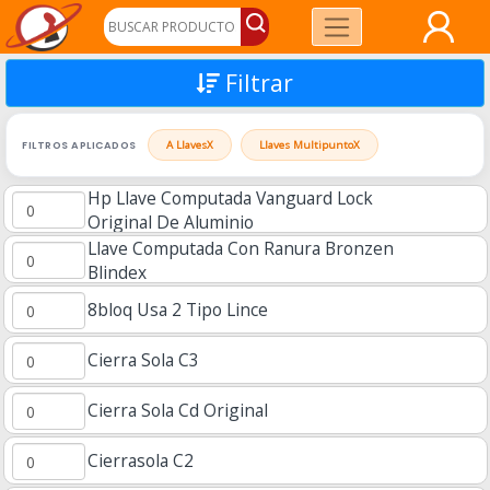
Filtrar
FILTROS APLICADOS
A Llaves
X
Llaves Multipunto
X
Hp Llave Computada Vanguard Lock
Original De Aluminio
Llave Computada Con Ranura Bronzen
Blindex
8bloq Usa 2 Tipo Lince
Cierra Sola C3
Cierra Sola Cd Original
Cierrasola C2