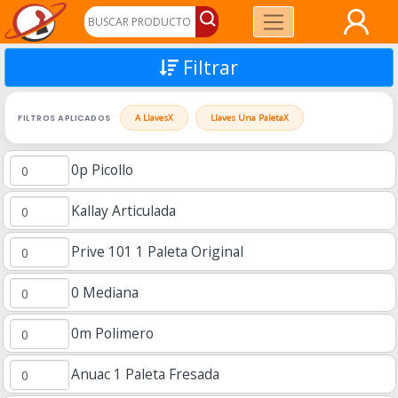
Filtrar
FILTROS APLICADOS
A Llaves
X
Llaves Una Paleta
X
0p Picollo
Kallay Articulada
Prive 101 1 Paleta Original
0 Mediana
0m Polimero
Anuac 1 Paleta Fresada