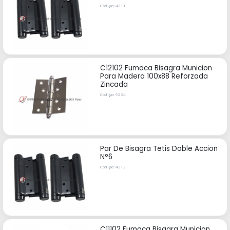
Código: 4211
C12102 Fumaca Bisagra Municion
Para Madera 100x88 Reforzada
Zincada
Código: 9254
Par De Bisagra Tetis Doble Accion
N°6
Código: 4212
C11102 Fumaca Bisagra Municion