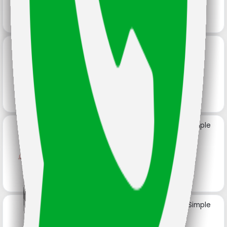
Bisagra Bgn Tipo Pestaña
Regulable N°4 50 Mm
Código: 11331
Bisagra Bgn Tipo Pestaña Simple
N°4 50 Mm
Código: 17257
Bisagra Bgn Tipo Pestaña Simple
N°5 De 38 Mm
Código: 11332