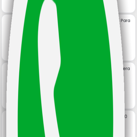
C16100 Fumaca Bisagra Mixta Para
Soldar 100x54 De Hierro
Código: 9266
P43301 Fumaca Bisagra Mosquera
Código: 9457
Bisagra Bgn Tipo Pestaña N°3 50
Mm
Código: 11330