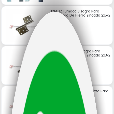
H21402 Fumaca Bisagra Para
Carpintero De Hierro Zincada 2x5x2
Código: 9328
H22402 Fumaca Bisagra Para
Carpintero De Hierro Zincada 2x3x2
Código: 9315
C15100 Fumaca Bisagra Mixta Para
Soldar 100x60 De Hierro
Código: 9267