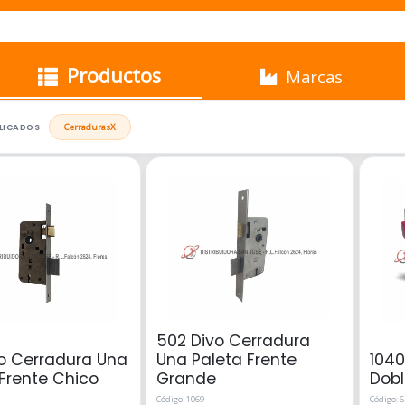
Productos
Marcas
PLICADOS
Cerraduras
X
502 Divo Cerradura
vo Cerradura Una
Una Paleta Frente
1040
 Frente Chico
Grande
Dobl
Código: 1069
Código: 