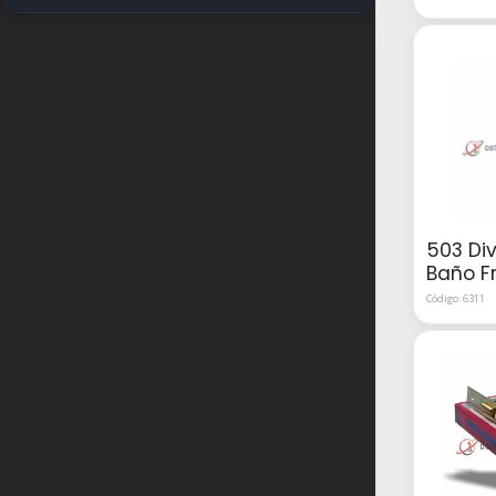
503 Di
Baño F
Código: 6311