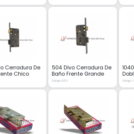
vo Cerradura De
504 Divo Cerradura De
1040
rente Chico
Baño Frente Grande
Dobl
Código: 6313
Código: 